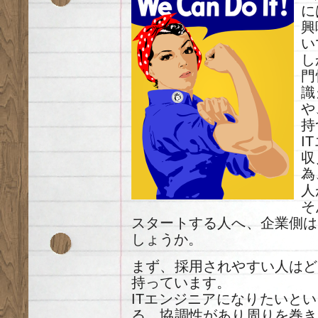
に
興
い
し
門
識
や
持
I
収
為
人
そ
スタートする人へ、企業側は
しょうか。
まず、採用されやすい人はど
持っています。
ITエンジニアになりたいと
る、協調性があり周りを巻き