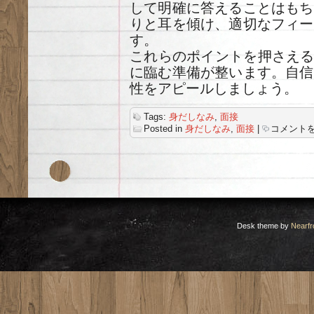
して明確に答えることはもち
りと耳を傾け、適切なフィー
す。
これらのポイントを押さえる
に臨む準備が整います。自信
性をアピールしましょう。
Tags:
身だしなみ
,
面接
面
Posted in
身だしなみ
,
面接
|
コメント
接
を
成
功
さ
せ
る
に
は
は
Desk theme by
Nearfr